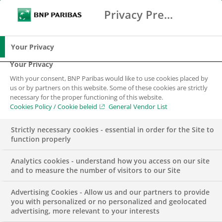
De helft van alle Nederlandse huishoudens is
Privacy Preference Center
Zoeken
BNP Paribas
financieel kwetsbaar. Liefst 75.000 huishoudens
Me
Vul zoektermen in
komen al binnen 3 maanden in
Zoeken
betaalproblemen als een inkomen zou
Your Privacy
wegvallen. Jaarlijks komen 25.000 gezinnen in
Your Privacy
de financiële problemen door het overlijden van
With your consent, BNP Paribas would like to use cookies placed by
een kostwinner. Te vaak betekent overlijden,
us or by partners on this website. Some of these cookies are strictly
necessary for the proper functioning of this website.
baanverlies of arbeidsongeschiktheid dat een
Cookies Policy / Cookie beleid
General Vendor List
huishouden al snel de maandlasten niet meer
kan opbrengen. Met meer aandacht voor de
Strictly necessary cookies - essential in order for the Site to
function properly
eigen financiën is dit niet altijd nodig en daarom
hebben Adfiz, BNP Paribas Cardif en Scildon de
Analytics cookies - understand how you access on our site
krachten gebundeld. Ze gaan samen met
and to measure the number of visitors to our Site
financieel adviseurs aandacht vragen voor deze
Advertising Cookies - Allow us and our partners to provide
risico’s. Met korte video’s, infographics en
you with personalized or no personalized and geolocated
ansichtkaarten willen ze consumenten helpen
advertising, more relevant to your interests
het gesprek aan te gaan.