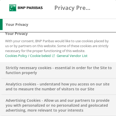
De helft van alle Nederlandse huishoudens is
Privacy Preference Center
Zoeken
BNP Paribas
financieel kwetsbaar. Liefst 75.000 huishoudens
Me
Vul zoektermen in
komen al binnen 3 maanden in
Zoeken
betaalproblemen als een inkomen zou
Your Privacy
wegvallen. Jaarlijks komen 25.000 gezinnen in
Your Privacy
de financiële problemen door het overlijden van
With your consent, BNP Paribas would like to use cookies placed by
een kostwinner. Te vaak betekent overlijden,
us or by partners on this website. Some of these cookies are strictly
necessary for the proper functioning of this website.
baanverlies of arbeidsongeschiktheid dat een
Cookies Policy / Cookie beleid
General Vendor List
huishouden al snel de maandlasten niet meer
kan opbrengen. Met meer aandacht voor de
Strictly necessary cookies - essential in order for the Site to
function properly
eigen financiën is dit niet altijd nodig en daarom
hebben Adfiz, BNP Paribas Cardif en Scildon de
Analytics cookies - understand how you access on our site
krachten gebundeld. Ze gaan samen met
and to measure the number of visitors to our Site
financieel adviseurs aandacht vragen voor deze
Advertising Cookies - Allow us and our partners to provide
risico’s. Met korte video’s, infographics en
you with personalized or no personalized and geolocated
ansichtkaarten willen ze consumenten helpen
advertising, more relevant to your interests
het gesprek aan te gaan.