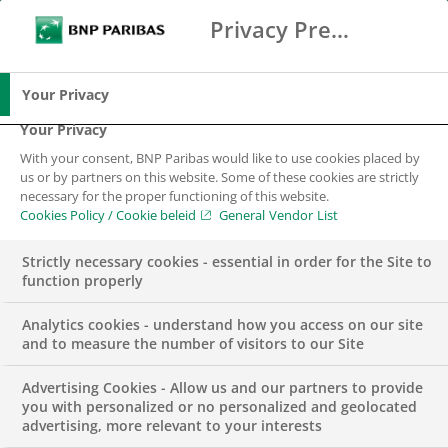
Privacy Preference Center
Zoeken
BNP Paribas
Meer dan 3GW aan
geïnstalleerde
Me
Vul zoektermen in
duurzame energiecapaciteit
Zoeken
gefinancierd in het eerste jaar
Your Privacy
Your Privacy
With your consent, BNP Paribas would like to use cookies placed by
us or by partners on this website. Some of these cookies are strictly
Het totaal aan geïnstalleerde duurzame
necessary for the proper functioning of this website.
energiecapaciteit gefinancierd door het
Cookies Policy / Cookie beleid
General Vendor List
strategische partnerschap tussen BNP
Paribas en
Strictly necessary cookies - essential in order for the Site to
NN Investment Partners (NN IP)
, is de 3
function properly
gigawatt gepasseerd. Daarmee wordt
genoeg schone energie opgewekt om meer
dan 2 miljoen huizen van stroom te
Analytics cookies - understand how you access on our site
voorzien. Een jaar na de start van het
and to measure the number of visitors to our Site
partnerschap vertegenwoordigt de door de
duurzame energieleningen gefinancierde
Advertising Cookies - Allow us and our partners to provide
capaciteit een vermindering van de CO2-
you with personalized or no personalized and geolocated
emissie met ongeveer 2,3 miljoen ton per
advertising, more relevant to your interests
jaar.