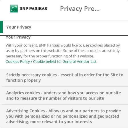
De helft van alle Nederlandse huishoudens is
Privacy Preference Center
Zoeken
BNP Paribas
financieel kwetsbaar. Liefst 75.000 huishoudens
Me
Vul zoektermen in
komen al binnen 3 maanden in
Zoeken
betaalproblemen als een inkomen zou
Your Privacy
wegvallen. Jaarlijks komen 25.000 gezinnen in
Your Privacy
de financiële problemen door het overlijden van
With your consent, BNP Paribas would like to use cookies placed by
een kostwinner. Te vaak betekent overlijden,
us or by partners on this website. Some of these cookies are strictly
necessary for the proper functioning of this website.
baanverlies of arbeidsongeschiktheid dat een
Cookies Policy / Cookie beleid
General Vendor List
huishouden al snel de maandlasten niet meer
kan opbrengen. Met meer aandacht voor de
Strictly necessary cookies - essential in order for the Site to
function properly
eigen financiën is dit niet altijd nodig en daarom
hebben Adfiz, BNP Paribas Cardif en Scildon de
Analytics cookies - understand how you access on our site
krachten gebundeld. Ze gaan samen met
and to measure the number of visitors to our Site
financieel adviseurs aandacht vragen voor deze
Advertising Cookies - Allow us and our partners to provide
risico’s. Met korte video’s, infographics en
you with personalized or no personalized and geolocated
ansichtkaarten willen ze consumenten helpen
advertising, more relevant to your interests
het gesprek aan te gaan.