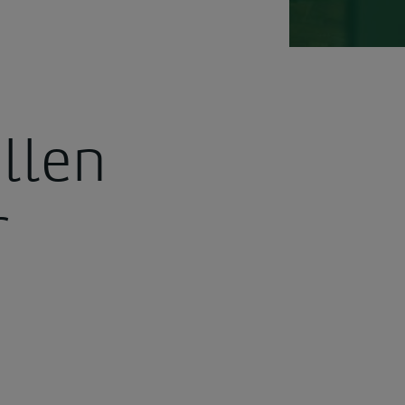
llen
r