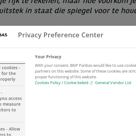
 je rijk te rekenen, maar hoe voorkom j
uitstek in staat die spiegel voor te hou
Privacy Preference Center
Your Privacy
With your consent, BNP Paribas would like to use cookie
y cookies -
De drie organisaties schetsen een 5-stappenplan v
partners on this website. Some of these cookies are stric
 for the
proper functioning of this website.
hun klanten om met deze risico’s aan de slag te g
properly
Cookies Policy / Cookie beleid
General Vendor List
 -
Stap 1: Bereken wat je nodig hebt elke maand
you access
to measure
itors to
Stap 2: Bekijk wat de financiële gevolgen zijn als 
es - Allow
Stap 3: Bekijk of je het zelf op kunt vangen en voo
ers to