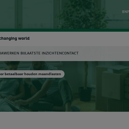
BNP
 changing world
IA
WERKEN BIJ
LAATSTE INZICHTEN
CONTACT
oeken
voor betaalbaar houden maandlasten