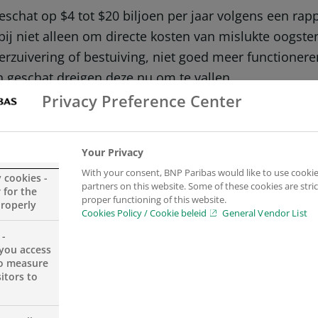
geschat op $4 tot $20 biljoen per jaar volgens een r
ij niet alleen om directe kosten van mislukte oogst
terzuivering of bestuiving, niet goed meer functione
geschat dreigen deze nu om te vallen.
Privacy Preference Center
Your Privacy
ouw en fruitteelt direct afhankelijk van ecosysteemd
With your consent, BNP Paribas would like to use cookie
y cookies -
 natuurlijke bestuiving. Een gezond en gevarieerd ec
partners on this website. Some of these cookies are stric
 for the
proper functioning of this website.
 heeft geschat dat ongeveer €510 miljard aan invest
properly
Cookies Policy / Cookie beleid
General Vendor List
 vertegenwoordigt dit 36% van de portefeuille van me
 -
you access
to measure
itors to
n partijen die het Verdrag voor Biologische Diversite