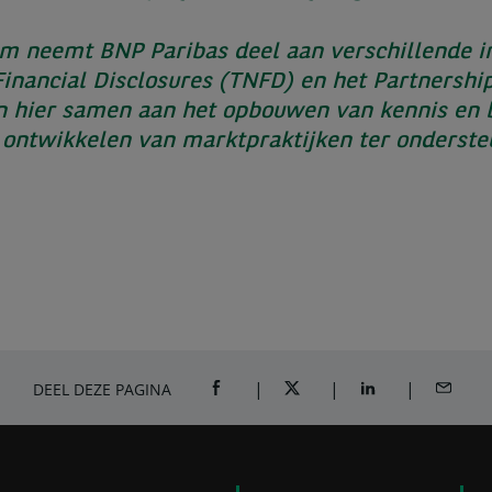
m neemt BNP Paribas deel aan verschillende in
Financial Disclosures (TNFD) en het Partnership
ken hier samen aan het opbouwen van kennis en
t ontwikkelen van marktpraktijken ter onderste
DEEL DEZE PAGINA
DEEL OP FACEBOOK (OPENT IN NIEUW
DEEL OP TWITTER (OPENT I
DEEL OP LINKEDI
DEEL VI