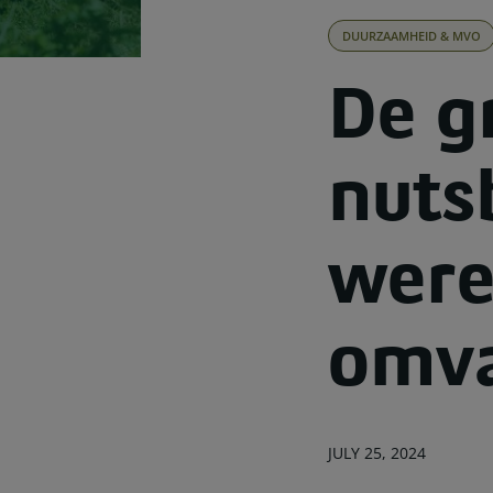
DUURZAAMHEID & MVO
De g
nuts
were
omva
JULY 25, 2024