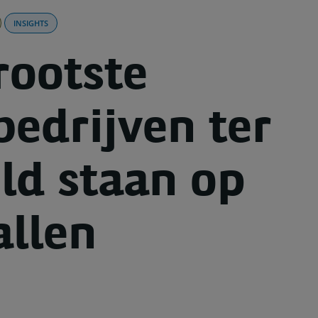
INSIGHTS
rootste
bedrijven ter
ld staan op
llen