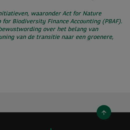
itiatieven, waaronder Act for Nature
 for Biodiversity Finance Accounting (PBAF).
 bewustwording over het belang van
uning van de transitie naar een groenere,
 VENSTER)
N NIEUW VENSTER)
N (OPENT IN NIEUW VENSTER)
A EMAIL