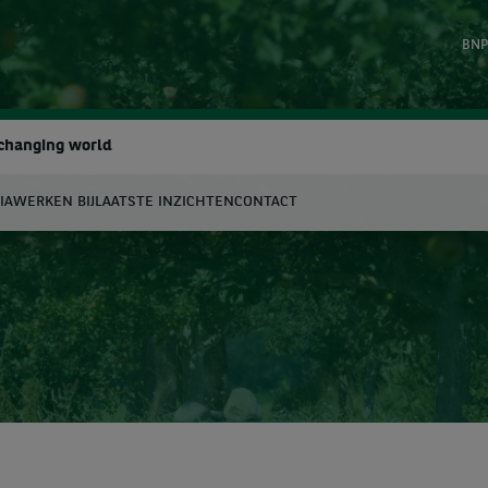
BNP
 changing world
IA
WERKEN BIJ
LAATSTE INZICHTEN
CONTACT
oeken