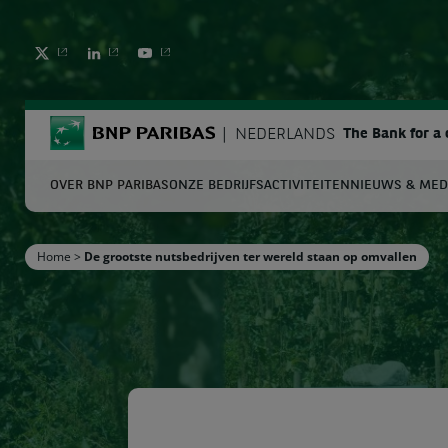
BNP Paribas
NEDERLANDS
The Bank for a
OVER BNP PARIBAS
ONZE BEDRIJFSACTIVITEITEN
NIEUWS & MED
Z
Home
>
De grootste nutsbedrijven ter wereld staan op omvallen
Vul zoektermen in