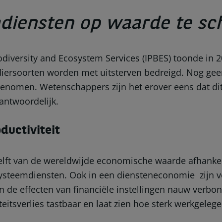
mdiensten op waarde te sc
diversity and Ecosystem Services (IPBES) toonde in 20
diersoorten worden met uitsterven bedreigd. Nog gee
genomen. Wetenschappers zijn het erover eens dat dit
rantwoordelijk.
uctiviteit
ft van de wereldwijde economische waarde afhankelij
teemdiensten. Ook in een diensteneconomie zijn vee
an de effecten van financiële instellingen nauw verb
eitsverlies tastbaar en laat zien hoe sterk werkgele